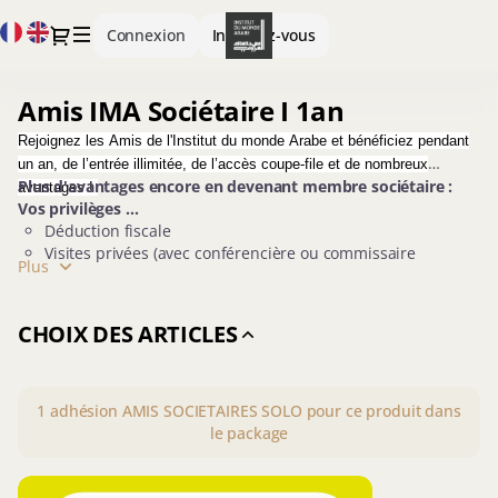
Définition
Langue
Dialogue
Connexion
Inscrivez-vous
du
courante
package
[Amis
Amis IMA Sociétaire I 1an
Amis
IMA
IMA
Sociétaire
Rejoignez les Amis de l'Institut du monde Arabe et bénéficiez pendant
Sociétaire
I
un an, de l’entrée illimitée, de l’accès coupe-file et de nombreux
I
1an]
Plus d'avantages encore en devenant membre sociétaire :
avantages !
1an
-
Vos privilèges ...
Déduction fiscale
Institut
Visites privées (avec conférencière ou commissaire
du
Plus
d'exposition) dans / hors les murs
monde
Rencontres et expériences exclusives dans les coulisses de
arabe
l'IMA
CHOIX DES ARTICLES
Accès au voyage dans le monde arabe
Offres exclusives (invitations - sélection programmation
IMA)
Invitations aux vernissages de l'IMA avec 1 invité
1
adhésion
AMIS SOCIETAIRES SOLO pour ce produit dans
+ Avantages des Amis de l'IMA
le package
Amis