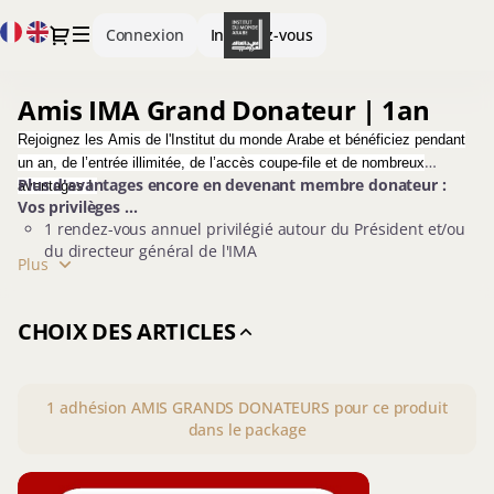
Définition
Langue
Dialogue
Connexion
Inscrivez-vous
du
courante
package
[Amis
Amis IMA Grand Donateur | 1an
Amis
IMA
IMA
Grand
Rejoignez les Amis de l'Institut du monde Arabe et bénéficiez pendant
Grand
Donateur
un an, de l’entrée illimitée, de l’accès coupe-file et de nombreux
Donateur
|
Plus d'avantages encore en devenant membre donateur :
avantages !
|
1an]
Vos privilèges
...
1an
1 rendez-vous annuel privilégié autour du Président et/ou
-
du directeur général de l'IMA
Institut
Plus
1 invitation aux rencontres économiques de l'IMA
du
+ Avantages des Amis de l'IMA + Sociétaire + Bienfaiteur +
monde
Donateur
arabe
CHOIX DES ARTICLES
1
adhésion
AMIS GRANDS DONATEURS pour ce produit
dans le package
Amis