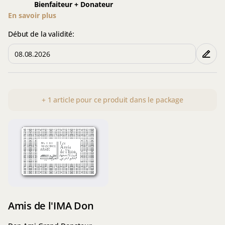
Bienfaiteur + Donateur
En savoir plus
Début de la validité:
+
1
article
pour ce produit dans le package
Amis
de
l'IMA
Don
Amis de l'IMA Don