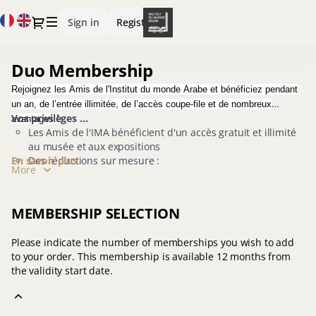
Item
Current
Dialog
Sign in
Register
selection
Language
[Duo
Membership]
Duo Membership
Duo
-
Membership
Institut
Rejoignez les Amis de l'Institut du monde Arabe et bénéficiez pendant
du
un an, de l’entrée illimitée, de l’accès coupe-file et de nombreux
monde
Vos privilèges ...
avantages !
arabe
Les Amis de l'IMA bénéficient d'un accès gratuit et illimité
au musée et aux expositions
En savoir plus
Des réductions sur mesure :
More
Sur l'abonnement annuel de la bibliothèque
Sur la librairie-boutique
Sur les spectacles et le cinéma
MEMBERSHIP SELECTION
Sur les visites guidées et les audioguides
Sur les ateliers en famille et les ateliers adultes
Please indicate the number of memberships you wish to add
Des offres exclusives
to your order. This membership is available 12 months from
Réception du programme de l'IMA à domicile
the validity start date.
Réception des Newsletters de l'IMA et des Amis de
l'IMA
Privilèges auprès des institutions culturelles
partenaires