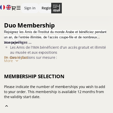
Item
Current
Dialog
Sign in
Register
selection
Language
[Duo
Membership]
Duo Membership
Duo
-
Membership
Institut
Rejoignez les Amis de l'Institut du monde Arabe et bénéficiez pendant
du
un an, de l’entrée illimitée, de l’accès coupe-file et de nombreux
monde
Vos privilèges ...
avantages !
arabe
Les Amis de l'IMA bénéficient d'un accès gratuit et illimité
au musée et aux expositions
En savoir plus
Des réductions sur mesure :
More
Sur l'abonnement annuel de la bibliothèque
Sur la librairie-boutique
Sur les spectacles et le cinéma
MEMBERSHIP SELECTION
Sur les visites guidées et les audioguides
Sur les ateliers en famille et les ateliers adultes
Please indicate the number of memberships you wish to add
Des offres exclusives
to your order. This membership is available 12 months from
Réception du programme de l'IMA à domicile
the validity start date.
Réception des Newsletters de l'IMA et des Amis de
l'IMA
Privilèges auprès des institutions culturelles
partenaires